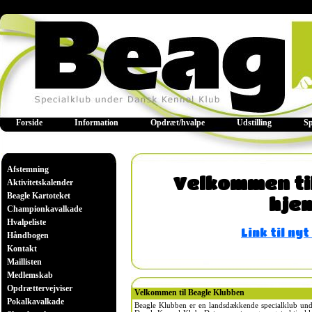
Forside
Information
Opdræt/hvalpe
Udstilling
S
Afstemning
Velkommen ti
Aktivitetskalender
Beagle Kartoteket
hje
Championkavalkade
Hvalpeliste
Link til n
Håndbogen
Kontakt
Maillisten
Medlemskab
Opdrættervejviser
Velkommen til Beagle Klubben
Pokalkavalkade
Beagle Klubben er en landsdækkende specialklub und