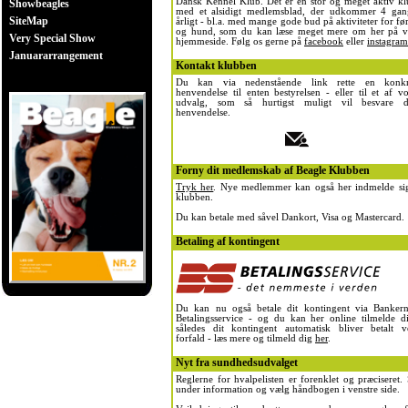
Dansk Kennel Klub. Det er en stor og meget aktiv kl
Showbeagles
med et alsidigt medlemsblad, der udkommer 4 gan
SiteMap
årligt - bl.a. med mange gode bud på aktiviteter for fø
og hund, som du kan læse meget mere om her på v
Very Special Show
hjemmeside. Følg os gerne på
facebook
eller
instagram
Januararrangement
Kontakt klubben
Du kan via nedenstående link rette en konkr
henvendelse til enten bestyrelsen - eller til et af v
udvalg, som så hurtigst muligt vil besvare d
henvendelse.
Forny dit medlemskab af Beagle Klubben
Tryk her
. Nye medlemmer kan også her indmelde sig
klubben.
Du kan betale med såvel Dankort, Visa og Mastercard.
Betaling af kontingent
Du kan nu også betale dit kontingent via Bankern
Betalingsservice - og du kan her online tilmelde di
således dit kontingent automatisk bliver betalt v
forfald - læs mere og tilmeld dig
her
.
Nyt fra sundhedsudvalget
Reglerne for hvalpelisten er forenklet og præciseret.
under information og vælg håndbogen i venstre side.