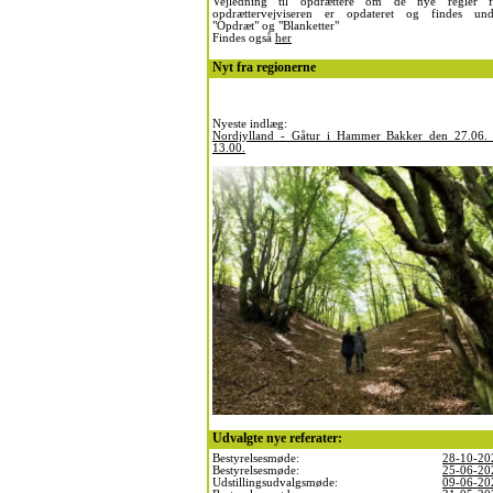
Vejledning til opdrættere om de nye regler f
opdrættervejviseren er opdateret og findes und
"Opdræt" og "Blanketter"
Findes også
her
Nyt fra regionerne
Nyeste indlæg:
Nordjylland - Gåtur i Hammer Bakker den 27.06. 
13.00.
Udvalgte nye referater:
Bestyrelsesmøde:
28-10-20
Bestyrelsesmøde:
25-06-20
Udstillingsudvalgsmøde:
09-06-20