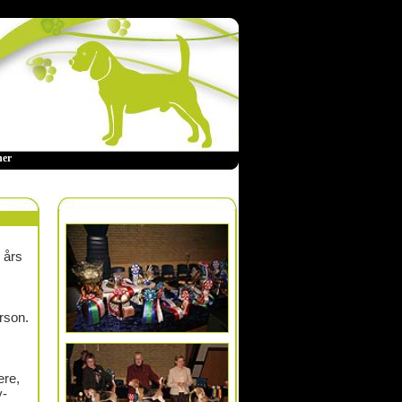
ner
e års
erson.
ere,
y-