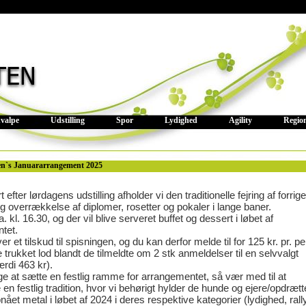
valpe
Udstilling
Spor
Lydighed
Agility
Regio
en`s Januararrangement 2025
efter lørdagens udstilling afholder vi den traditionelle fejring af forrig
og overrækkelse af diplomer, rosetter og pokaler i lange baner.
a. kl. 16.30, og der vil blive serveret buffet og dessert i løbet af
tet.
r et tilskud til spisningen, og du kan derfor melde til for 125 kr. pr. p
ve trukket lod blandt de tilmeldte om 2 stk anmeldelser til en selvvalgt
ærdi 463 kr).
øge at sætte en festlig ramme for arrangementet, så vær med til at
en festlig tradition, hvor vi behørigt hylder de hunde og ejere/opdrætt
ået metal i løbet af 2024 i deres respektive kategorier (lydighed, rall