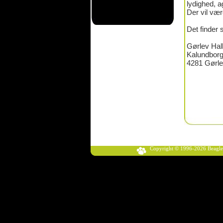
lydighed, a
Der vil væ
Det finder 
Gørlev Hal
Kalundborg
4281 Gørl
Copyright © 1996-2026 Beagle Klub