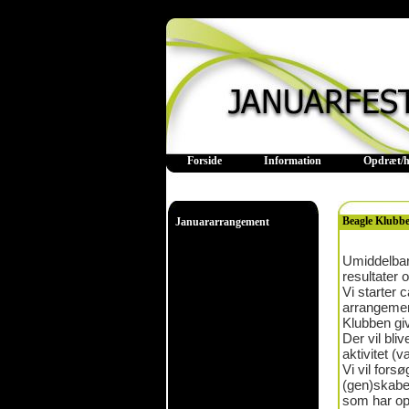
Forside
Information
Opdræt/h
Beagle Klubb
Januararrangement
Umiddelbart 
resultater 
Vi starter c
arrangemen
Klubben give
Der vil bli
aktivitet (v
Vi vil fors
(gen)skabe 
som har opn