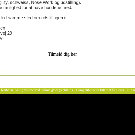
gility, schweiss, Nose Work og udstillling).
re mulighed for at have hundene med.
sted samme sted om udstillingen i:
len
vej 29
ev
Tilmeld dig her
ben. All rights reserved.
admin@beagleclub.dk
- Compatible with Internet Explorer 10 i