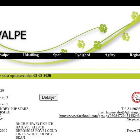
valpe
Udstilling
Spor
Lydighed
Agility
Regio
r sidst opdateret den 03-08-2026
026
ret: 3
ret: 1
NDBY PUP STARZ
Tlf: 311969
RSHØJ
Lise.Hammershoj@glostrup.
0
https://www.facebook.com/groups/2608472045445243
BY
Vis på ko
DKCH EUJW23 DKJUCH
HAHJV23 KLBJCH
/2022
DEROJSG23 ROV24 GOLD
Farve: T
LINE'S WHITE KIDNEY
BEAN