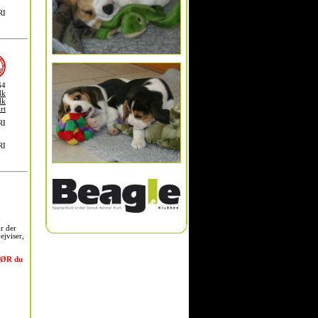
RI
64
dk
dk
rt
RI
RI
r der
ejviser,
 FØR du