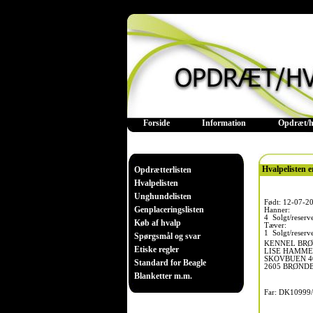
Forside
Information
Opdræt/h
Hvalpelisten e
Opdrætterlisten
Hvalpelisten
Unghundelisten
Født: 12-07-2
Genplaceringslisten
Hanner:
4 Solgt/reserve
Køb af hvalp
Tæver:
1 Solgt/reserve
Spørgsmål og svar
KENNEL BRØ
Etiske regler
LISE HAMME
SKOVBUEN 4
Standard for Beagle
2605 BRØND
Blanketter m.m.
Far: DK10999