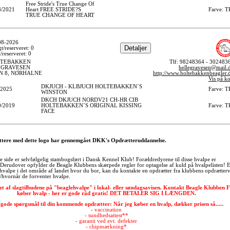
Free Stride's True Change Of
/2021
Heart FREE STRIDE?S
Farve: T
TRUE CHANGE OF HEART
-08-2026
t/reserveret: 0
/reserveret: 0
LTEBAKKEN
Tlf: 98248364 - 302483
 GRAVESEN
hellegravesen@mail.
 8, NØRHALNE
http://www.holtebakkenbeagler.
Vis på ko
DKJUCH - KLBJUCH HOLTEBAKKEN´S
/2025
Farve: T
WINSTON
DKCH DKJUCH NORDV21 CH-HR CIB
/2019
HOLTEBAKKEN´S ORIGINAL KISSING
Farve: T
FACE
tere med dette logo har gennemgået DKK's Opdrætteruddannelse.
 side er selvfølgelig stambogsført i Dansk Kennel Klub! Forældredyrene til disse hvalpe er
Derudover opfylder de Beagle Klubbens skærpede regler for optagelse af kuld på hvalpelisten! E
 hvalpe i det område af landet hvor du bor, kan du kontakte en opdrætter fra klubbens opdrætterv
/hvornår de forventer hvalpe.
stet af slagtilbudene på "beaglehvalpe" i lokal- eller søndagsavisen. Kontakt Beagle Klubben
køber hvalp - her er gode råd gratis! DET BETALER SIG I LÆNGDEN.
gode spørgsmål til din kommende opdrætter: Når jeg køber en hvalp, dækker prisen så.....
- vaccination
- sundhedsattest**
- garanti ved evt. defekter
- chipmærkning*