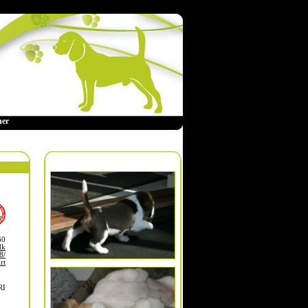
ner
60
dk
8/
rt
RI