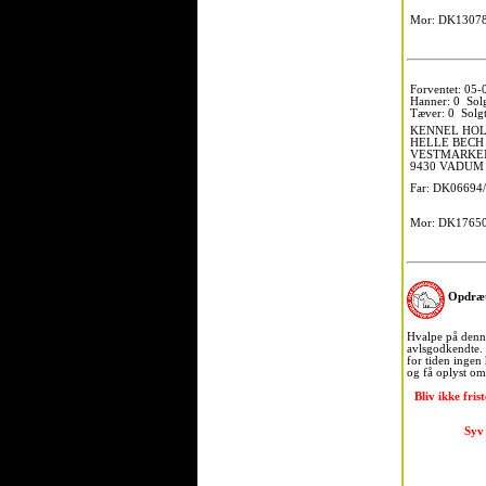
Mor: DK13078
Forventet: 05
Hanner: 0 Solg
Tæver: 0 Solgt
KENNEL HO
HELLE BECH
VESTMARKEN
9430 VADUM
Far: DK06694
Mor: DK17650
Opdræt
Hvalpe på denne
avlsgodkendte. 
for tiden ingen
og få oplyst om
Bliv ikke fri
Syv 