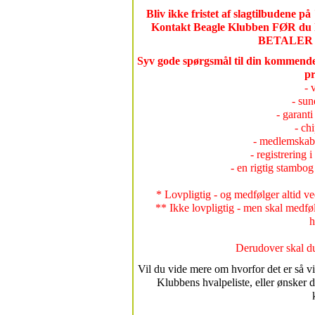
Bliv ikke fristet af slagtilbudene på
Kontakt Beagle Klubben FØR du kø
BETALER 
Syv gode spørgsmål til din kommende
pr
- 
- sun
- garanti
- ch
- medlemskab
- registrering
- en rigtig stambo
* Lovpligtig - og medfølger altid 
** Ikke lovpligtig - men skal med
h
Derudover skal du
Vil du vide mere om hvorfor det er så vi
Klubbens hvalpeliste, eller ønsker d