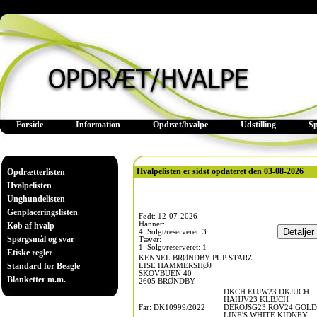
Forside
Information
Opdræt/hvalpe
Udstilling
S
Hvalpelisten er sidst opdateret den 03-08-2026
Opdrætterlisten
Hvalpelisten
Unghundelisten
Genplaceringslisten
Født: 12-07-2026
Hanner:
Køb af hvalp
4 Solgt/reserveret: 3
Spørgsmål og svar
Tæver:
1 Solgt/reserveret: 1
Etiske regler
KENNEL BRØNDBY PUP STARZ
Standard for Beagle
LISE HAMMERSHØJ
SKOVBUEN 40
Blanketter m.m.
2605 BRØNDBY
DKCH EUJW23 DKJUCH
HAHJV23 KLBJCH
Far: DK10999/2022
DEROJSG23 ROV24 GOLD
LINE'S WHITE KIDNEY