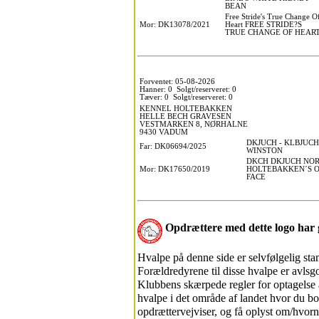
BEAN
Free Stride's True Change O
Mor: DK13078/2021
Heart FREE STRIDE?S
TRUE CHANGE OF HEAR
Forventet: 05-08-2026
Hanner: 0 Solgt/reserveret: 0
Tæver: 0 Solgt/reserveret: 0
KENNEL HOLTEBAKKEN
HELLE BECH GRAVESEN
VESTMARKEN 8, NØRHALNE
9430 VADUM
DKJUCH - KLBJUC
Far: DK06694/2025
WINSTON
DKCH DKJUCH NOR
Mor: DK17650/2019
HOLTEBAKKEN´S O
FACE
Opdrættere med dette logo ha
Hvalpe på denne side er selvfølgelig s
Forældredyrene til disse hvalpe er avls
Klubbens skærpede regler for optagelse a
hvalpe i det område af landet hvor du bo
opdrættervejviser, og få oplyst om/hvorn