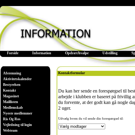
Forside
Information
Opdræt/hvalpe
Udstilling
S
Kontaktformular
Afstemning
Aktivitetskalender
Bestyrelsen
Kontakt
Du kan her sende en forespørgsel til best
Magasinet
arbejde i klubben er baseret på frivillig a
Maillisten
du forvente, at der godt kan gå nogle dag
Medlemskab
2 uger.
Nyeste medlemmer
Ris Og Ros
Udvælg hvem du vil sende din forespørgsel til:
Vejledning til login
Webteam