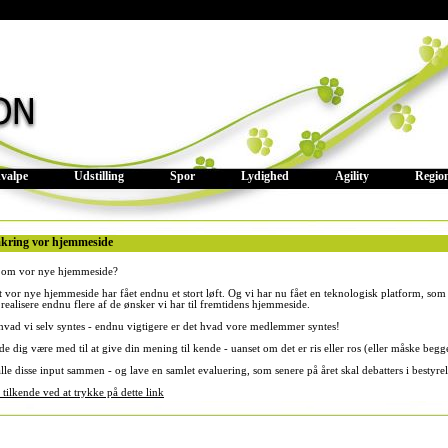
valpe
Udstilling
Spor
Lydighed
Agility
Regio
mkring vor hjemmeside
 om vor nye hjemmeside?
at vor nye hjemmeside har fået endnu et stort løft. Og vi har nu fået en teknologisk platform, som
 realisere endnu flere af de ønsker vi har til fremtidens hjemmeside.
hvad vi selv syntes - endnu vigtigere er det hvad vore medlemmer syntes!
de dig være med til at give din mening til kende - uanset om det er ris eller ros (eller måske begg
alle disse input sammen - og lave en samlet evaluering, som senere på året skal debatters i bestyre
tilkende ved at trykke på dette link