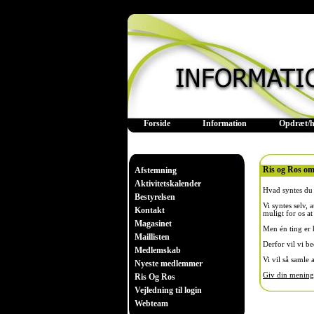
Forside
Information
Opdræt/h
Ris og Ros o
Afstemning
Aktivitetskalender
Hvad syntes du
Bestyrelsen
Vi syntes selv, 
Kontakt
muligt for os at
Magasinet
Men én ting er 
Maillisten
Derfor vil vi be
Medlemskab
Vi vil så samle 
Nyeste medlemmer
Giv din mening 
Ris Og Ros
Vejledning til login
Webteam