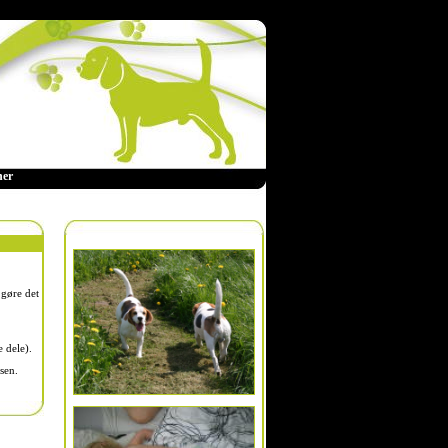
ner
 gøre det
e dele).
lsen.