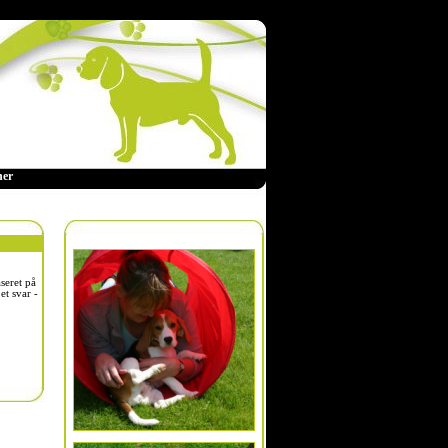
ner
aseret på
et svar -