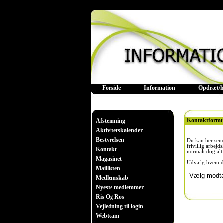
Forside
Information
Opdræt/h
Kontaktformu
Afstemning
Aktivitetskalender
Bestyrelsen
Du kan her sende
frivillig arbejd
Kontakt
normalt dog alt
Magasinet
Udvælg hvem du 
Maillisten
Medlemskab
Nyeste medlemmer
Ris Og Ros
Vejledning til login
Webteam