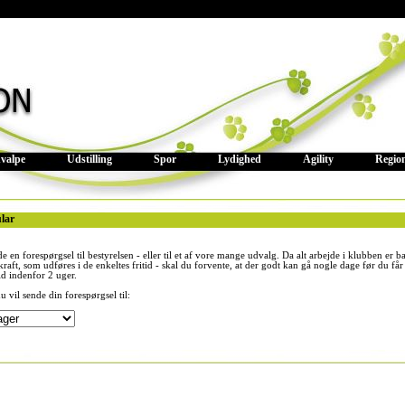
valpe
Udstilling
Spor
Lydighed
Agility
Regio
lar
 en forespørgsel til bestyrelsen - eller til et af vore mange udvalg. Da alt arbejde i klubben er b
skraft, som udføres i de enkeltes fritid - skal du forvente, at der godt kan gå nogle dage før du får 
id indenfor 2 uger.
vil sende din forespørgsel til: