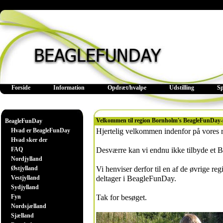
Forside
Information
Opdræt/hvalpe
Udstilling
S
Velkommen til region Bornholm's BeagleFunDay-
BeagleFunDay
Hvad er BeagleFunDay
Hjertelig velkommen indenfor på vores
Hvad sker der
FAQ
Desværre kan vi endnu ikke tilbyde et
Nordjylland
Østjylland
Vi henviser derfor til en af de øvrige r
Vestjylland
deltager i BeagleFunDay.
Sydjylland
Fyn
Tak for besøget.
Nordsjælland
Sjælland