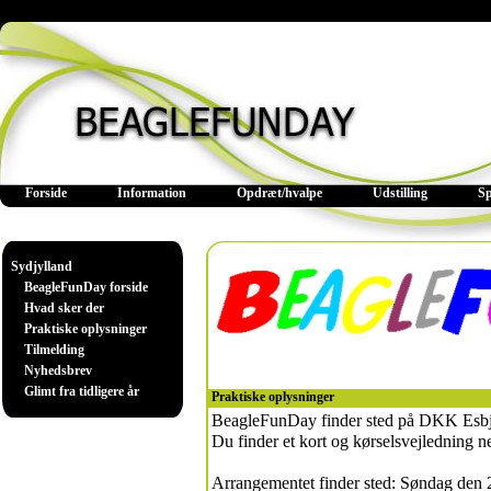
Forside
Information
Opdræt/hvalpe
Udstilling
S
Sydjylland
BeagleFunDay forside
Hvad sker der
Praktiske oplysninger
Tilmelding
Nyhedsbrev
Glimt fra tidligere år
Praktiske oplysninger
BeagleFunDay finder sted på DKK Esbje
Du finder et kort og kørselsvejledning n
Arrangementet finder sted: Søndag den 