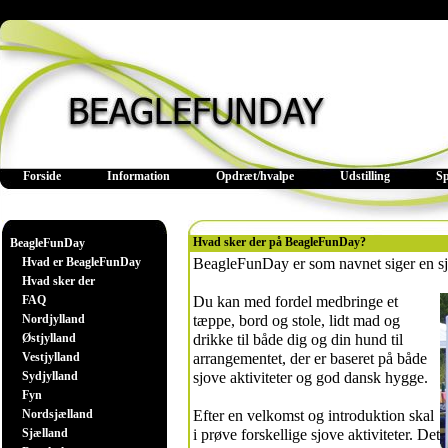
Forside
Information
Opdræt/hvalpe
Udstilling
S
Hvad sker der på BeagleFunDay?
BeagleFunDay
Hvad er BeagleFunDay
BeagleFunDay er som navnet siger en sj
Hvad sker der
FAQ
Du kan med fordel medbringe et
Nordjylland
tæppe, bord og stole, lidt mad og
Østjylland
drikke til både dig og din hund til
Vestjylland
arrangementet, der er baseret på både
Sydjylland
sjove aktiviteter og god dansk hygge.
Fyn
Nordsjælland
Efter en velkomst og introduktion skal
Sjælland
i prøve forskellige sjove aktiviteter. Det