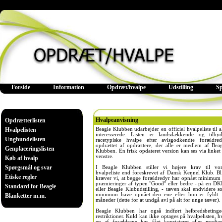
Forside
Information
Opdræt/hvalpe
Udstilling
S
Hvalpeanvisning
Opdrætterlisten
Hvalpelisten
Beagle Klubben udarbejder en officiel hvalpeliste til a
interesserede. Listen er landsdækkende og tilbyd
Unghundelisten
racetypiske hvalpe efter avlsgodkendte forældred
opdrættet af opdrættere, der alle er medlem af Beag
Genplaceringslisten
Klubben. En frisk opdateret version kan ses via linket 
venstre.
Køb af hvalp
Spørgsmål og svar
I Beagle Klubben stiller vi højere krav til vor
hvalpeliste end foreskrevet af Dansk Kennel Klub. Bl
Etiske regler
kræver vi, at begge forældredyr har opnået minimum 
præmieringer af typen "Good" eller bedre - på en DK
Standard for Beagle
eller Beagle Klubudstilling, - tæven skal endvidere 
minimum have opnået den ene efter hun er fyldt 
Blanketter m.m.
måneder (dette for at undgå avl på alt for unge tæver).
Beagle Klubben har også indført helbredsbetinge
restriktioner. Kuld kan ikke optages på hvalpelisten, h
en af forældrene har fået konstateret eller modtag