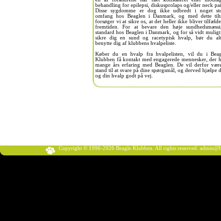
behandling for epilepsi, diskusprolaps og/eller neck pa
Disse sygdomme er dog ikke udbredt i noget sto
omfang hos Beaglen i Danmark, og med dette tilt
forsøger vi at sikre os, at det heller ikke bliver tilfælde
fremtiden. For at bevare den høje sundhedsmæssi
standard hos Beaglen i Danmark, og for så vidt muligt
sikre dig en sund og racetypisk hvalp, bør du alt
benytte dig af klubbens hvalpeliste.
Køber du en hvalp fra hvalpelisten, vil du i Beag
Klubben få kontakt med engagerede mennesker, der h
mange års erfaring med Beaglen. De vil derfor være
stand til at svare på dine spørgsmål, og derved hjælpe 
og din hvalp godt på vej.
Copyright © 1996-2026 Beagle Klubben. All rights reserved.
admin@b