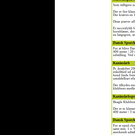
Som tidligere 
Der er fire kla
Der kræves en 1
Disse prøver af
Et succesfyldt f
hornblæser, der
en bøgegren, se
Dansk Sporc
For at blive Da
400 meter / 20 
udstilling. Ved 
Kaninslæb
Pr. årsskiftet 
enkelthed ud på
hund finde frem 
umiddelbart eft
Der tilbydes en
klubbens medle
Kaninslæbspr
Beagle Klubben 
Der er to klass
400 meter / 3 t
Dansk Sporc
For at opnå ch
samt min. 1 x "
anerkendt udstil