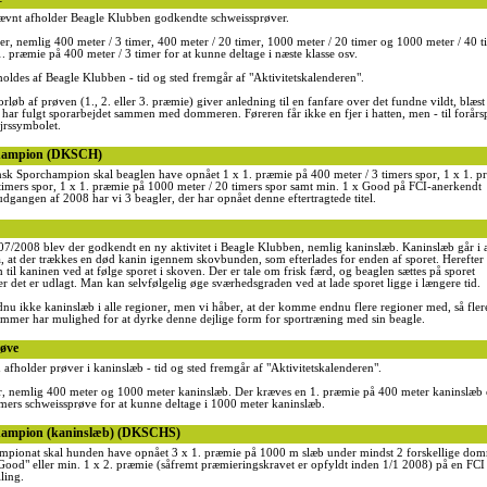
nævnt afholder Beagle Klubben godkendte schweissprøver.
sser, nemlig 400 meter / 3 timer, 400 meter / 20 timer, 1000 meter / 20 timer og 1000 meter / 40 t
. præmie på 400 meter / 3 timer for at kunne deltage i næste klasse osv.
holdes af Beagle Klubben - tid og sted fremgår af "Aktivitetskalenderen".
orløb af prøven (1., 2. eller 3. præmie) giver anledning til en fanfare over det fundne vildt, blæst
 har fulgt sporarbejdet sammen med dommeren. Føreren får ikke en fjer i hatten, men - til forårs
jrssymbolet.
hampion (DKSCH)
nsk Sporchampion skal beaglen have opnået 1 x 1. præmie på 400 meter / 3 timers spor, 1 x 1. p
timers spor, 1 x 1. præmie på 1000 meter / 20 timers spor samt min. 1 x Good på FCI-anerkendt
udgangen af 2008 har vi 3 beagler, der har opnået denne eftertragtede titel.
2007/2008 blev der godkendt en ny aktivitet i Beagle Klubben, nemlig kaninslæb. Kaninslæb går i a
, at der trækkes en død kanin igennem skovbunden, som efterlades for enden af sporet. Herefter 
til kaninen ved at følge sporet i skoven. Der er tale om frisk færd, og beaglen sættes på sporet
er det er udlagt. Man kan selvfølgelig øge sværhedsgraden ved at lade sporet ligge i længere tid.
dnu ikke kaninslæb i alle regioner, men vi håber, at der komme endnu flere regioner med, så fler
mmer har mulighed for at dyrke denne dejlige form for sportræning med sin beagle.
øve
afholder prøver i kaninslæb - tid og sted fremgår af "Aktivitetskalenderen".
er, nemlig 400 meter og 1000 meter kaninslæb. Der kræves en 1. præmie på 400 meter kaninslæb e
imers schweissprøve for at kunne deltage i 1000 meter kaninslæb.
hampion (kaninslæb) (DKSCHS)
ampionat skal hunden have opnået 3 x 1. præmie på 1000 m slæb under mindst 2 forskellige do
Good" eller min. 1 x 2. præmie (såfremt præmieringskravet er opfyldt inden 1/1 2008) på en FCI
ling.