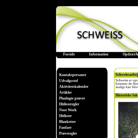
Forside
Information
Opdræt/h
Schweissarbej
Kontaktpersoner
Udvalgsstof
Schweiss er opri
kommer de flest
Aktivitetskalender
muligt kan bliv
Artikler
Historiske fak
Planlagte prøver
Hitlisteregler
Nose Work
Hitlister
Blanketter
Fanfare
Prøveregler