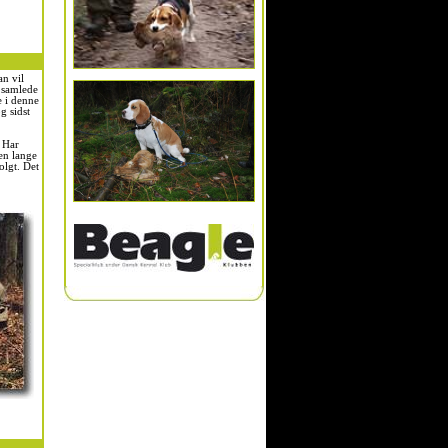
an vil
 samlede
e i denne
g sidst
. Har
en lange
olgt. Det