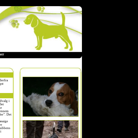
ner
derfra
gst
dvalg i
Det
de
 gennem
der". Det
æssige
er
lubbens
i