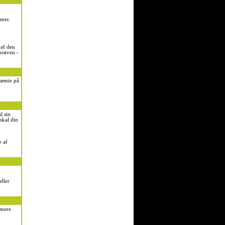
imer.
 af den
prøven -
ræmie på
l sin
skal din
e af
ller
mmere