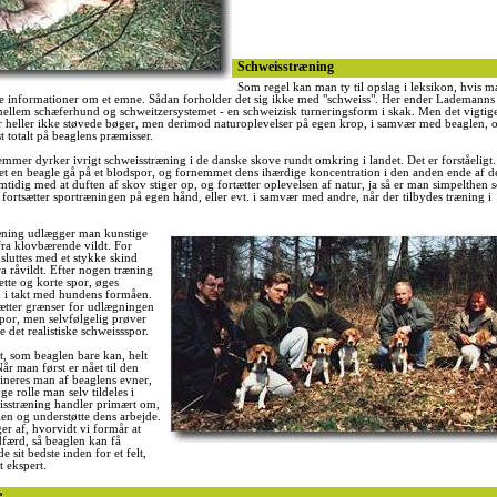
Schweisstræning
Som regel kan man ty til opslag i leksikon, hvis m
 informationer om et emne. Sådan forholder det sig ikke med "schweiss". Her ender Lademanns
mellem schæferhund og schweitzersystemet - en schweizisk turneringsform i skak. Men det vigtig
heller ikke støvede bøger, men derimod naturoplevelser på egen krop, i samvær med beaglen, o
 totalt på beaglens præmisser.
mer dyrker ivrigt schweisstræning i de danske skove rundt omkring i landet. Det er forståeligt
t en beagle gå på et blodspor, og fornemmet dens ihærdige koncentration i den anden ende af d
mtidig med at duften af skov stiger op, og fortætter oplevelsen af natur, ja så er man simpelthen s
 fortsætter sportræningen på egen hånd, eller evt. i samvær med andre, når der tilbydes træning i
æning udlægger man kunstige
ra klovbærende vildt. For
 sluttes med et stykke skind
ra råvildt. Efter nogen træning
ette og korte spor, øges
 i takt med hundens formåen.
ætter grænser for udlægningen
spor, men selvfølgelig prøver
e det realistiske schweissspor.
t, som beaglen bare kan, helt
år man først er nået til den
cineres man af beaglens evner,
e rolle man selv tildeles i
isstræning handler primært om,
len og understøtte dens arbejde.
er af, hvorvidt vi formår at
dfærd, så beaglen kan få
e sit bedste inden for et felt,
t ekspert.
e