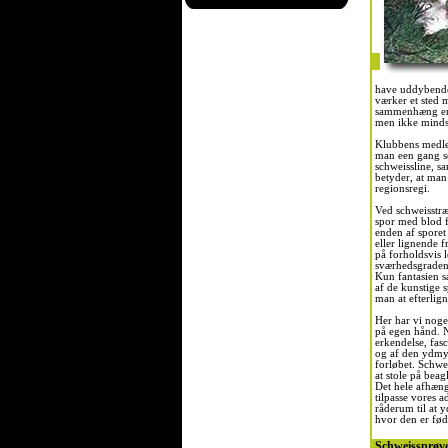
have uddybende
værker et sted 
sammenhæng er 
men ikke mindst
Klubbens medlem
man een gang se
schweissline, sa
betyder, at man
regionsregi.
Ved schweisstr
spor med blod f
enden af sporet
eller lignende f
på forholdsvis l
sværhedsgraden
Kun fantasien s
af de kunstige 
man at efterlign
Her har vi noge
på egen hånd. N
erkendelse, fas
og af den ydmyg
forløbet. Schwe
at stole på beag
Det hele afhæng
tilpasse vores a
råderum til at yd
hvor den er fød
Schweissprøv