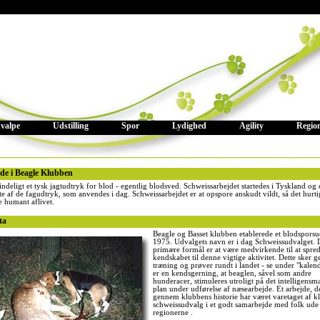
valpe
Udstilling
Spor
Lydighed
Agility
Regio
de i Beagle Klubben
ndeligt et tysk jagtudtryk for blod - egentlig blodsved. Schweissarbejdet startedes i Tyskland og 
e af de fagudtryk, som anvendes i dag. Schweissarbejdet er at opspore anskudt vildt, så det hurti
e humant aflivet.
ta
Beagle og Basset klubben etablerede et blodsporsu
1975. Udvalgets navn er i dag Schweissudvalget. 
primære formål er at være medvirkende til at spre
kendskabet til denne vigtige aktivitet. Dette sker
træning og prøver rundt i landet - se under "kalen
er en kendsgerning, at beaglen, såvel som andre
hunderacer, stimuleres utroligt på det intelligensm
plan under udførelse af næsearbejde. Et arbejde, d
gennem klubbens historie har været varetaget af k
schweissudvalg i et godt samarbejde med folk ude 
regionerne .