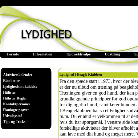
Forside
Information
Opdræt/hvalpe
Udstilling
S
Lydighed i Beagle Klubben
Aktivitetskalender
Blanketter
Fra den spæde start i 1973, hvor der blev
Lydighedsindkaldelse
er der nu tilbud om træning på beaglehol
Hitlister
Træningen giver en god hund, der kan pa
Hitlister Regler
grundlæggende principper for god opdrag
Kontaktpersoner
for dig og din hund, samt lærer hunden 
Planlagte prøver
I Beagleklubben har vi et lydighedsudvalg
Udvalgsstof
m.m. Du er altid er velkommen til at delta
Tips og Tricks
hvis du har spørgsmål. I venstre side ka
forskellige aktiviteter der bliver afholdt 
kan lave med din hund og meget mere. Vi 